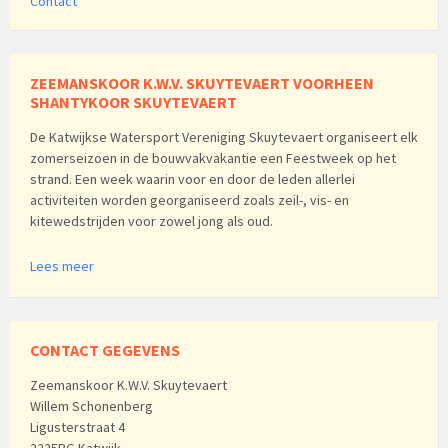
Contact
ZEEMANSKOOR K.W.V. SKUYTEVAERT VOORHEEN
SHANTYKOOR SKUYTEVAERT
De Katwijkse Watersport Vereniging Skuytevaert organiseert elk
zomerseizoen in de bouwvakvakantie een Feestweek op het
strand. Een week waarin voor en door de leden allerlei
activiteiten worden georganiseerd zoals zeil-, vis- en
kitewedstrijden voor zowel jong als oud.
Lees meer
CONTACT GEGEVENS
Zeemanskoor K.W.V. Skuytevaert
Willem Schonenberg
Ligusterstraat 4