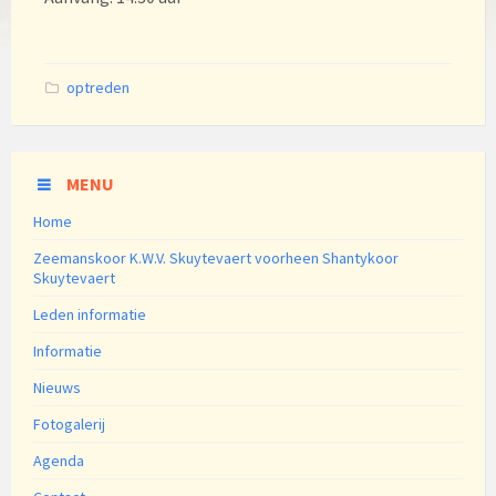
Categories:
optreden
MENU
Home
Zeemanskoor K.W.V. Skuytevaert voorheen Shantykoor
Skuytevaert
Leden informatie
Informatie
Nieuws
Fotogalerij
Agenda