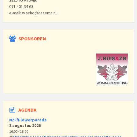
2225RG Katwijk
071 401 34 63
e-mail: w.scho@casema.nl
SPONSOREN
AGENDA
NZF/Flowerparade
8 augustus 2026
16:00 - 18:00
at
Strandplein aan de Boulevard van Katwijk aan Zee, ter hoogte van de