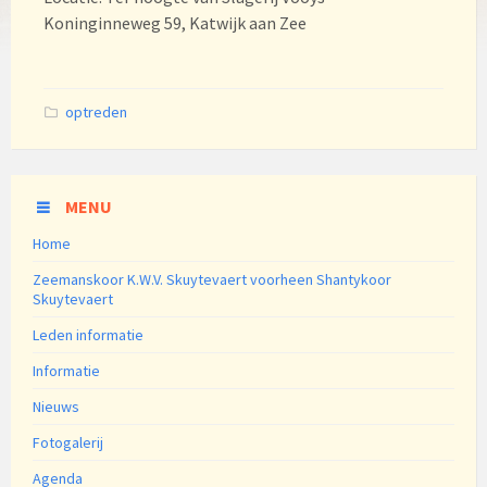
Koninginneweg 59, Katwijk aan Zee
Categories:
optreden
MENU
Home
Zeemanskoor K.W.V. Skuytevaert voorheen Shantykoor
Skuytevaert
Leden informatie
Informatie
Nieuws
Fotogalerij
Agenda