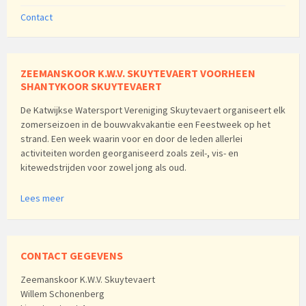
Contact
ZEEMANSKOOR K.W.V. SKUYTEVAERT VOORHEEN
SHANTYKOOR SKUYTEVAERT
De Katwijkse Watersport Vereniging Skuytevaert organiseert elk
zomerseizoen in de bouwvakvakantie een Feestweek op het
strand. Een week waarin voor en door de leden allerlei
activiteiten worden georganiseerd zoals zeil-, vis- en
kitewedstrijden voor zowel jong als oud.
Lees meer
CONTACT GEGEVENS
Zeemanskoor K.W.V. Skuytevaert
Willem Schonenberg