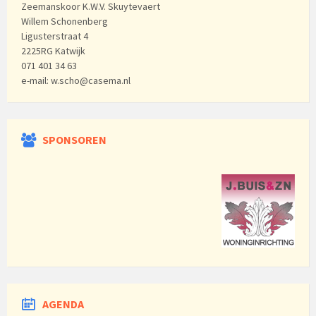
Zeemanskoor K.W.V. Skuytevaert
Willem Schonenberg
Ligusterstraat 4
2225RG Katwijk
071 401 34 63
e-mail: w.scho@casema.nl
SPONSOREN
AGENDA