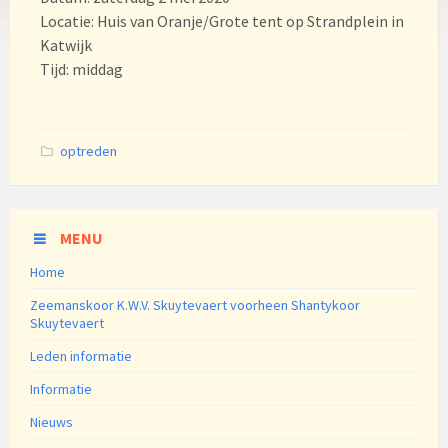
Locatie: Huis van Oranje/Grote tent op Strandplein in
Katwijk
Tijd: middag
Categories:
optreden
MENU
Home
Zeemanskoor K.W.V. Skuytevaert voorheen Shantykoor
Skuytevaert
Leden informatie
Informatie
Nieuws