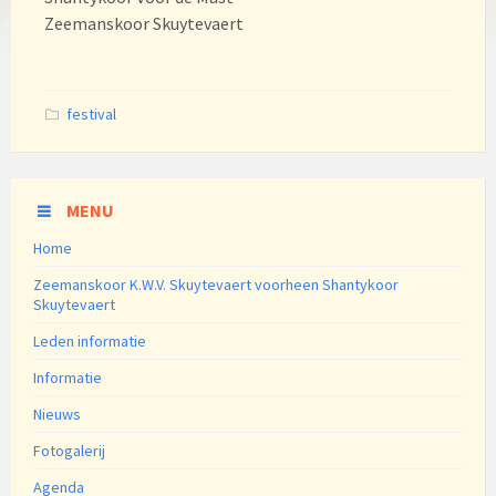
Zeemanskoor Skuytevaert
Categories:
festival
MENU
Home
Zeemanskoor K.W.V. Skuytevaert voorheen Shantykoor
Skuytevaert
Leden informatie
Informatie
Nieuws
Fotogalerij
Agenda