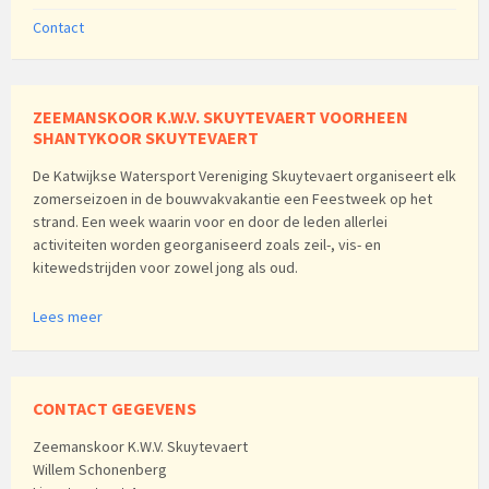
Contact
ZEEMANSKOOR K.W.V. SKUYTEVAERT VOORHEEN
SHANTYKOOR SKUYTEVAERT
De Katwijkse Watersport Vereniging Skuytevaert organiseert elk
zomerseizoen in de bouwvakvakantie een Feestweek op het
strand. Een week waarin voor en door de leden allerlei
activiteiten worden georganiseerd zoals zeil-, vis- en
kitewedstrijden voor zowel jong als oud.
Lees meer
CONTACT GEGEVENS
Zeemanskoor K.W.V. Skuytevaert
Willem Schonenberg