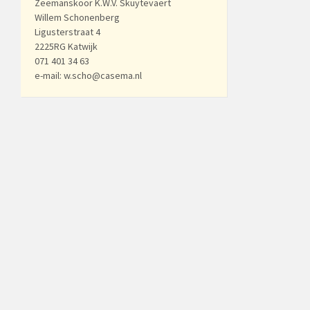
Zeemanskoor K.W.V. Skuytevaert
Willem Schonenberg
Ligusterstraat 4
2225RG Katwijk
071 401 34 63
e-mail: w.scho@casema.nl