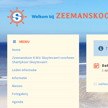
MENU
T
Home
Zeemanskoor K.W.V. Skuytevaert voorheen
Shantykoor Skuytevaert
Da
Leden informatie
1 ap
Informatie
Catego
oefen
Nieuws
Fotogalerij
Agenda