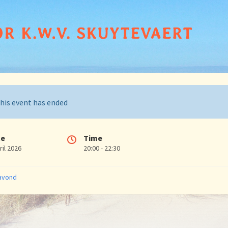
his event has ended
te
Time
ril 2026
20:00 - 22:30
ries:
avond