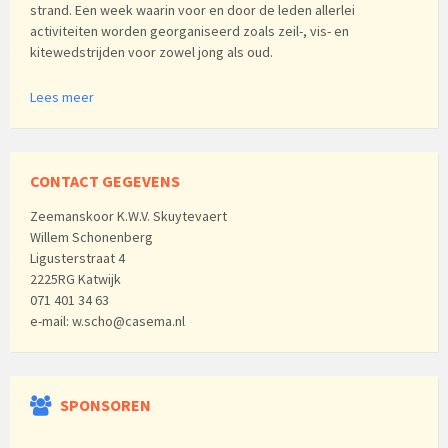
strand. Een week waarin voor en door de leden allerlei
activiteiten worden georganiseerd zoals zeil-, vis- en
kitewedstrijden voor zowel jong als oud.
Lees meer
CONTACT GEGEVENS
Zeemanskoor K.W.V. Skuytevaert
Willem Schonenberg
Ligusterstraat 4
2225RG Katwijk
071 401 34 63
e-mail: w.scho@casema.nl
SPONSOREN