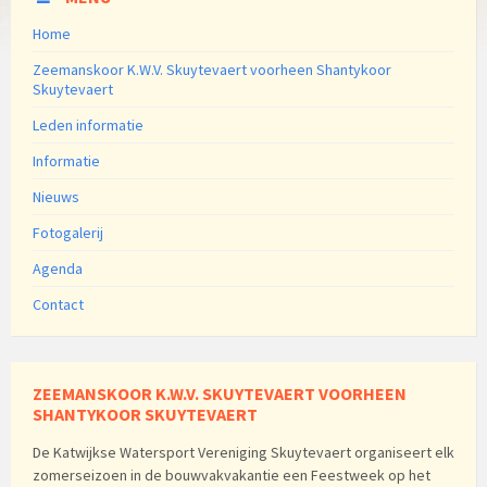
Home
Zeemanskoor K.W.V. Skuytevaert voorheen Shantykoor
Skuytevaert
Leden informatie
Informatie
Nieuws
Fotogalerij
Agenda
Contact
ZEEMANSKOOR K.W.V. SKUYTEVAERT VOORHEEN
SHANTYKOOR SKUYTEVAERT
De Katwijkse Watersport Vereniging Skuytevaert organiseert elk
zomerseizoen in de bouwvakvakantie een Feestweek op het