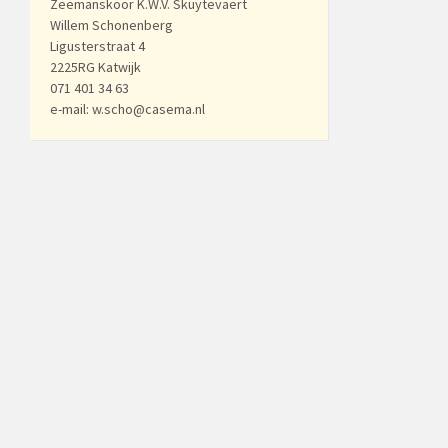
Zeemanskoor K.W.V. Skuytevaert
Willem Schonenberg
Ligusterstraat 4
2225RG Katwijk
071 401 34 63
e-mail: w.scho@casema.nl