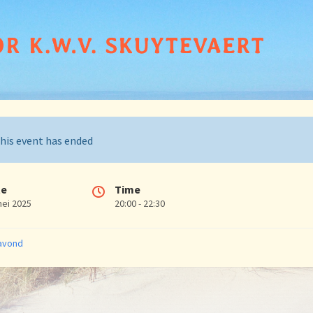
his event has ended
te
Time
mei 2025
20:00 - 22:30
ries:
avond