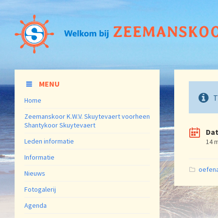
MENU
T
Home
Zeemanskoor K.W.V. Skuytevaert voorheen
Shantykoor Skuytevaert
Da
Leden informatie
14 
Informatie
Catego
oefen
Nieuws
Fotogalerij
Agenda