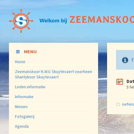
MENU
T
Home
Zeemanskoor K.W.V. Skuytevaert voorheen
Shantykoor Skuytevaert
Da
Leden informatie
5 fe
Informatie
Catego
oefen
Nieuws
Fotogalerij
Agenda