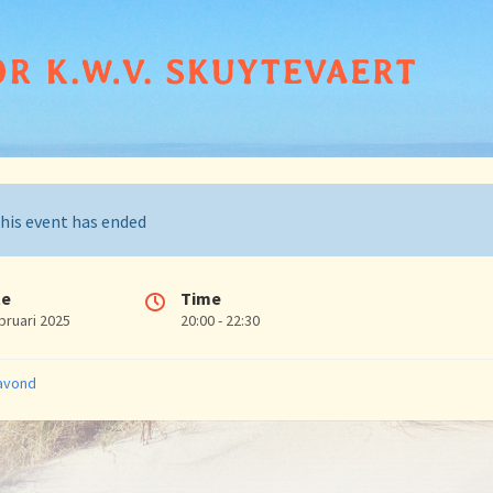
his event has ended
te
Time
bruari 2025
20:00 - 22:30
ries:
avond