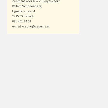
Zeemanskoor K.W.V. Skuytevaert
Willem Schonenberg
Ligusterstraat 4
2225RG Katwijk
071 401 34 63
e-mail: w.scho@casema.nl