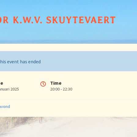
his event has ended
te
Time
anuari 2025
20:00 - 22:30
ries:
avond