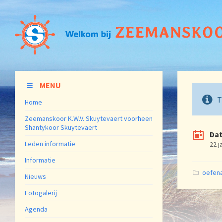
MENU
T
Home
Zeemanskoor K.W.V. Skuytevaert voorheen
Shantykoor Skuytevaert
Da
Leden informatie
22 j
Informatie
Catego
oefen
Nieuws
Fotogalerij
Agenda