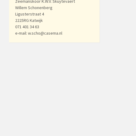
Zeemanskoor K.W.V. Skuytevaert
Willem Schonenberg
Ligusterstraat 4
2225RG Katwijk
071 401 34 63
e-mail: w.scho@casema.nl