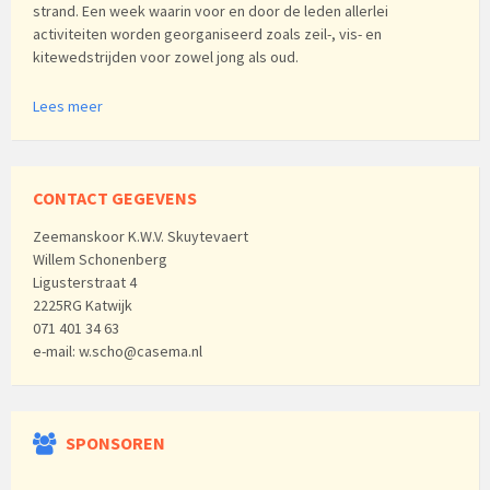
strand. Een week waarin voor en door de leden allerlei
activiteiten worden georganiseerd zoals zeil-, vis- en
kitewedstrijden voor zowel jong als oud.
Lees meer
CONTACT GEGEVENS
Zeemanskoor K.W.V. Skuytevaert
Willem Schonenberg
Ligusterstraat 4
2225RG Katwijk
071 401 34 63
e-mail: w.scho@casema.nl
SPONSOREN