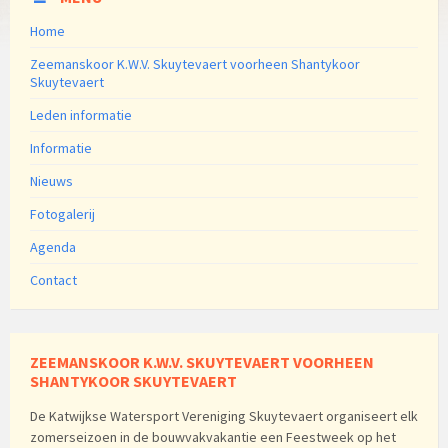
Home
Zeemanskoor K.W.V. Skuytevaert voorheen Shantykoor
Skuytevaert
Leden informatie
Informatie
Nieuws
Fotogalerij
Agenda
Contact
ZEEMANSKOOR K.W.V. SKUYTEVAERT VOORHEEN
SHANTYKOOR SKUYTEVAERT
De Katwijkse Watersport Vereniging Skuytevaert organiseert elk
zomerseizoen in de bouwvakvakantie een Feestweek op het