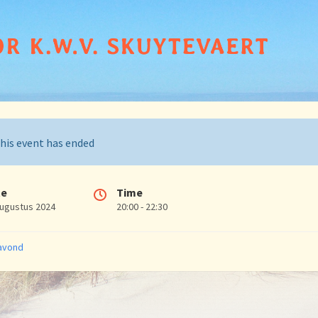
his event has ended
te
Time
augustus 2024
20:00 - 22:30
ries:
avond