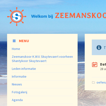
MENU
T
Home
Zeemanskoor K.W.V. Skuytevaert voorheen
Shantykoor Skuytevaert
Da
Leden informatie
28 
Informatie
Catego
oefen
Nieuws
Fotogalerij
Agenda