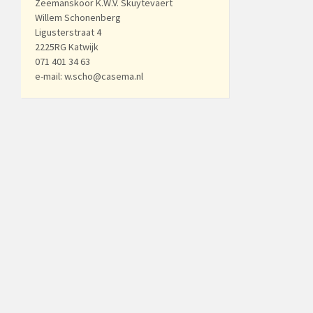
Zeemanskoor K.W.V. Skuytevaert
Willem Schonenberg
Ligusterstraat 4
2225RG Katwijk
071 401 34 63
e-mail: w.scho@casema.nl