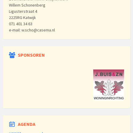
Willem Schonenberg
Ligusterstraat 4
2225RG Katwijk
071 401 34 63
e-mail: w.scho@casema.nl
SPONSOREN
AGENDA