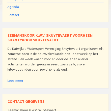
Agenda
Contact
ZEEMANSKOOR K.W.V. SKUYTEVAERT VOORHEEN
SHANTYKOOR SKUYTEVAERT
De Katwijkse Watersport Vereniging Skuytevaert organiseert elk
zomerseizoen in de bouwvakvakantie een Feestweek op het
strand. Een week waarin voor en door de leden allerlei
activiteiten worden georganiseerd zoals zeil-, vis- en
kitewedstrijden voor zowel jong als oud.
Lees meer
CONTACT GEGEVENS
Zeemanskoor K.W.V. Skuytevaert