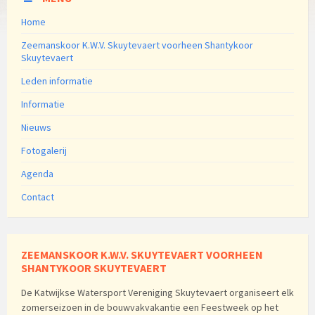
Home
Zeemanskoor K.W.V. Skuytevaert voorheen Shantykoor
Skuytevaert
Leden informatie
Informatie
Nieuws
Fotogalerij
Agenda
Contact
ZEEMANSKOOR K.W.V. SKUYTEVAERT VOORHEEN
SHANTYKOOR SKUYTEVAERT
De Katwijkse Watersport Vereniging Skuytevaert organiseert elk
zomerseizoen in de bouwvakvakantie een Feestweek op het