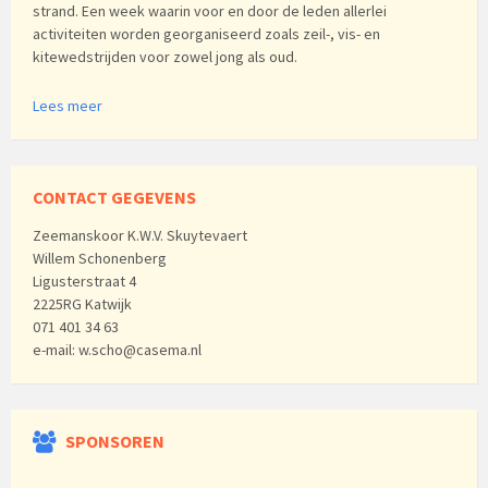
strand. Een week waarin voor en door de leden allerlei
activiteiten worden georganiseerd zoals zeil-, vis- en
kitewedstrijden voor zowel jong als oud.
Lees meer
CONTACT GEGEVENS
Zeemanskoor K.W.V. Skuytevaert
Willem Schonenberg
Ligusterstraat 4
2225RG Katwijk
071 401 34 63
e-mail: w.scho@casema.nl
SPONSOREN