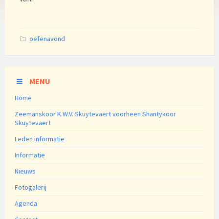
Categories:
oefenavond
MENU
Home
Zeemanskoor K.W.V. Skuytevaert voorheen Shantykoor
Skuytevaert
Leden informatie
Informatie
Nieuws
Fotogalerij
Agenda