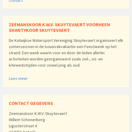
Contact
ZEEMANSKOOR K.W.V. SKUYTEVAERT VOORHEEN
SHANTYKOOR SKUYTEVAERT
De Katwijkse Watersport Vereniging Skuytevaert organiseert elk
zomerseizoen in de bouwvakvakantie een Feestweek op het
strand. Een week waarin voor en door de leden allerlei
activiteiten worden georganiseerd zoals zeil-, vis- en
kitewedstrijden voor zowel jong als oud.
Lees meer
CONTACT GEGEVENS
Zeemanskoor K.W.V. Skuytevaert
Willem Schonenberg
Ligusterstraat 4