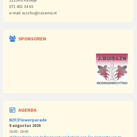
2225RG Katwijk
071 401 34 63
e-mail: w.scho@casema.nl
SPONSOREN
AGENDA
NZF/Flowerparade
8 augustus 2026
16:00 - 18:00
at
Strandplein aan de Boulevard van Katwijk aan Zee, ter hoogte van de