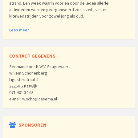
strand. Een week waarin voor en door de leden allerlei
activiteiten worden georganiseerd zoals zeil-, vis- en
kitewedstrijden voor zowel jong als oud.
Lees meer
CONTACT GEGEVENS
Zeemanskoor K.W.V. Skuytevaert
Willem Schonenberg
Ligusterstraat 4
2225RG Katwijk
071 401 34 63
e-mail: w.scho@casema.nl
SPONSOREN