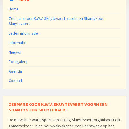
Home
Zeemanskoor K.W.V. Skuytevaert voorheen Shantykoor
Skuytevaert
Leden informatie
Informatie
Nieuws
Fotogalerij
Agenda
Contact
ZEEMANSKOOR K.W.V. SKUYTEVAERT VOORHEEN
SHANTYKOOR SKUYTEVAERT
De Katwijkse Watersport Vereniging Skuytevaert organiseert elk
zomerseizoen in de bouwvakvakantie een Feestweek op het