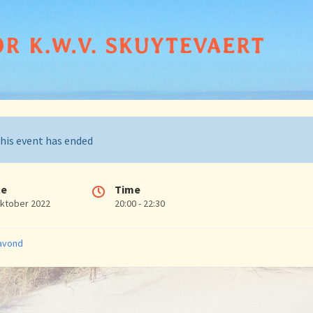
his event has ended
te
Time
oktober 2022
20:00 - 22:30
ries:
avond