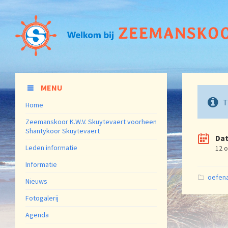
MENU
T
Home
Zeemanskoor K.W.V. Skuytevaert voorheen
Shantykoor Skuytevaert
Da
Leden informatie
12 
Informatie
Catego
oefen
Nieuws
Fotogalerij
Agenda