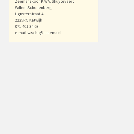
Zeemanskoor K.W.V. Skuytevaert
Willem Schonenberg
Ligusterstraat 4
2225RG Katwijk
071 401 34 63
e-mail: w.scho@casema.nl