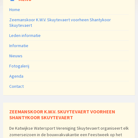
Home
Zeemanskoor K.W.V. Skuytevaert voorheen Shantykoor
Skuytevaert
Leden informatie
Informatie
Nieuws
Fotogalerij
Agenda
Contact
ZEEMANSKOOR K.W.V. SKUYTEVAERT VOORHEEN
SHANTYKOOR SKUYTEVAERT
De Katwijkse Watersport Vereniging Skuytevaert organiseert elk
zomerseizoen in de bouwvakvakantie een Feestweek op het