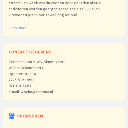
strand. Een week waarin voor en door de leden allerlei
activiteiten worden georganiseerd zoals zeil-, vis- en
kitewedstrijden voor zowel jong als oud.
Lees meer
CONTACT GEGEVENS
Zeemanskoor K.W.V. Skuytevaert
Willem Schonenberg
Ligusterstraat 4
2225RG Katwijk
071 401 34 63
e-mail: w.scho@casema.nl
SPONSOREN