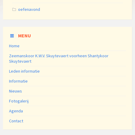
Categories:
oefenavond
MENU
Home
Zeemanskoor K.W.V. Skuytevaert voorheen Shantykoor
Skuytevaert
Leden informatie
Informatie
Nieuws
Fotogalerij
Agenda
Contact