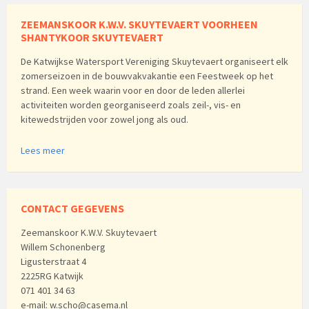
ZEEMANSKOOR K.W.V. SKUYTEVAERT VOORHEEN
SHANTYKOOR SKUYTEVAERT
De Katwijkse Watersport Vereniging Skuytevaert organiseert elk
zomerseizoen in de bouwvakvakantie een Feestweek op het
strand. Een week waarin voor en door de leden allerlei
activiteiten worden georganiseerd zoals zeil-, vis- en
kitewedstrijden voor zowel jong als oud.
Lees meer
CONTACT GEGEVENS
Zeemanskoor K.W.V. Skuytevaert
Willem Schonenberg
Ligusterstraat 4
2225RG Katwijk
071 401 34 63
e-mail: w.scho@casema.nl