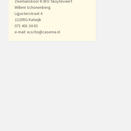
Zeemanskoor K.W.V. Skuytevaert
Willem Schonenberg
Ligusterstraat 4
2225RG Katwijk
071 401 34 63
e-mail: w.scho@casema.nl