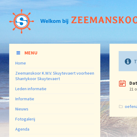
MENU
T
Home
Zeemanskoor K.W.V. Skuytevaert voorheen
Shantykoor Skuytevaert
Da
Leden informatie
21 
Informatie
Catego
oefen
Nieuws
Fotogalerij
Agenda