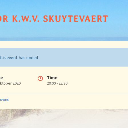
his event has ended
te
Time
oktober 2020
20:00 - 22:30
ries:
avond