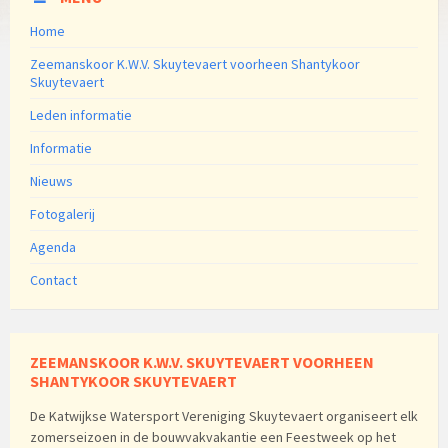
Home
Zeemanskoor K.W.V. Skuytevaert voorheen Shantykoor
Skuytevaert
Leden informatie
Informatie
Nieuws
Fotogalerij
Agenda
Contact
ZEEMANSKOOR K.W.V. SKUYTEVAERT VOORHEEN
SHANTYKOOR SKUYTEVAERT
De Katwijkse Watersport Vereniging Skuytevaert organiseert elk
zomerseizoen in de bouwvakvakantie een Feestweek op het