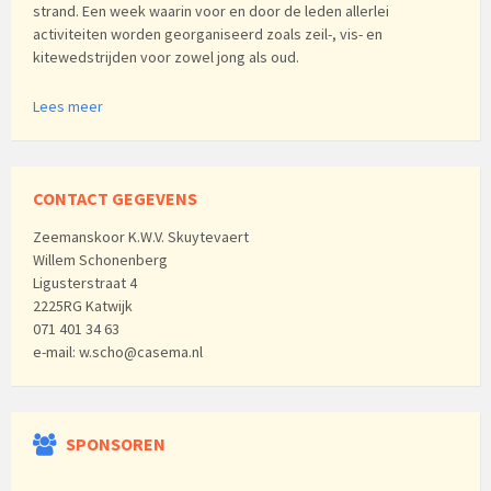
strand. Een week waarin voor en door de leden allerlei
activiteiten worden georganiseerd zoals zeil-, vis- en
kitewedstrijden voor zowel jong als oud.
Lees meer
CONTACT GEGEVENS
Zeemanskoor K.W.V. Skuytevaert
Willem Schonenberg
Ligusterstraat 4
2225RG Katwijk
071 401 34 63
e-mail: w.scho@casema.nl
SPONSOREN