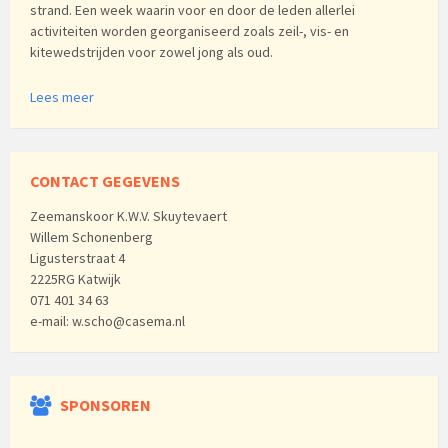
strand. Een week waarin voor en door de leden allerlei
activiteiten worden georganiseerd zoals zeil-, vis- en
kitewedstrijden voor zowel jong als oud.
Lees meer
CONTACT GEGEVENS
Zeemanskoor K.W.V. Skuytevaert
Willem Schonenberg
Ligusterstraat 4
2225RG Katwijk
071 401 34 63
e-mail: w.scho@casema.nl
SPONSOREN