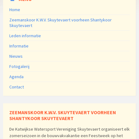
Home
Zeemanskoor K.W.V. Skuytevaert voorheen Shantykoor
Skuytevaert
Leden informatie
Informatie
Nieuws
Fotogalerij
Agenda
Contact
ZEEMANSKOOR K.W.V. SKUYTEVAERT VOORHEEN
SHANTYKOOR SKUYTEVAERT
De Katwijkse Watersport Vereniging Skuytevaert organiseert elk
zomerseizoen in de bouwvakvakantie een Feestweek op het