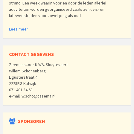
strand. Een week waarin voor en door de leden allerlei
activiteiten worden georganiseerd zoals zeil-, vis- en
kitewedstrijden voor zowel jong als oud.
Lees meer
CONTACT GEGEVENS
Zeemanskoor K.W.V. Skuytevaert
Willem Schonenberg
Ligusterstraat 4
2225RG Katwijk
071 401 34 63
e-mail: w.scho@casema.nl
SPONSOREN