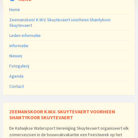
Home
Zeemanskoor K.W.V. Skuytevaert voorheen Shantykoor
Skuytevaert
Leden informatie
Informatie
Nieuws
Fotogalerij
Agenda
Contact
ZEEMANSKOOR K.W.V. SKUYTEVAERT VOORHEEN
SHANTYKOOR SKUYTEVAERT
De Katwijkse Watersport Vereniging Skuytevaert organiseert elk
zomerseizoen in de bouwvakvakantie een Feestweek op het