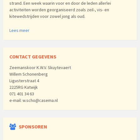
strand. Een week waarin voor en door de leden allerlei
activiteiten worden georganiseerd zoals zeil-, vis- en
kitewedstrijden voor zowel jong als oud.
Lees meer
CONTACT GEGEVENS
Zeemanskoor K.W.V. Skuytevaert
Willem Schonenberg
Ligusterstraat 4
2225RG Katwijk
071 401 34 63
e-mail: w.scho@casema.nl
SPONSOREN