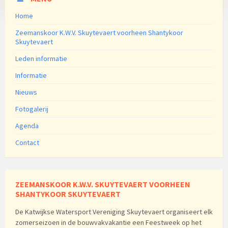
Home
Zeemanskoor K.W.V. Skuytevaert voorheen Shantykoor
Skuytevaert
Leden informatie
Informatie
Nieuws
Fotogalerij
Agenda
Contact
ZEEMANSKOOR K.W.V. SKUYTEVAERT VOORHEEN
SHANTYKOOR SKUYTEVAERT
De Katwijkse Watersport Vereniging Skuytevaert organiseert elk
zomerseizoen in de bouwvakvakantie een Feestweek op het