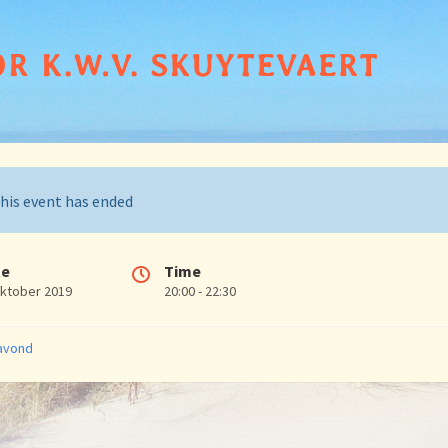
his event has ended
te
Time
oktober 2019
20:00 - 22:30
ries:
avond