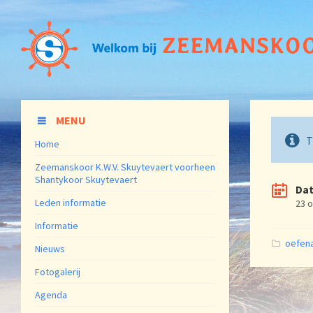
MENU
T
Home
Zeemanskoor K.W.V. Skuytevaert voorheen
Shantykoor Skuytevaert
Da
Leden informatie
23 
Informatie
Catego
oefen
Nieuws
Fotogalerij
Agenda