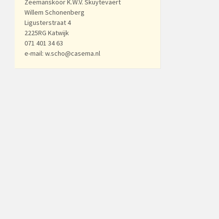
Zeemanskoor K.W.V. Skuytevaert
Willem Schonenberg
Ligusterstraat 4
2225RG Katwijk
071 401 34 63
e-mail: w.scho@casema.nl