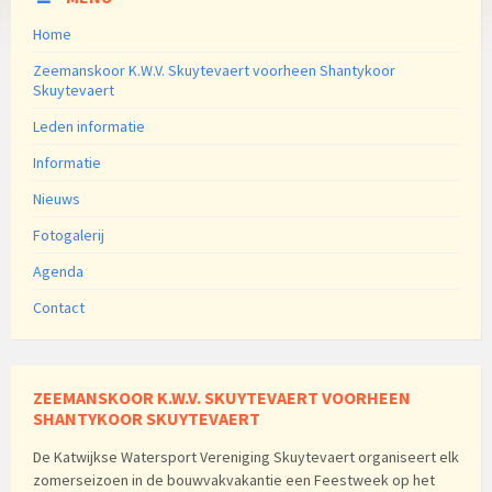
Home
Zeemanskoor K.W.V. Skuytevaert voorheen Shantykoor
Skuytevaert
Leden informatie
Informatie
Nieuws
Fotogalerij
Agenda
Contact
ZEEMANSKOOR K.W.V. SKUYTEVAERT VOORHEEN
SHANTYKOOR SKUYTEVAERT
De Katwijkse Watersport Vereniging Skuytevaert organiseert elk
zomerseizoen in de bouwvakvakantie een Feestweek op het