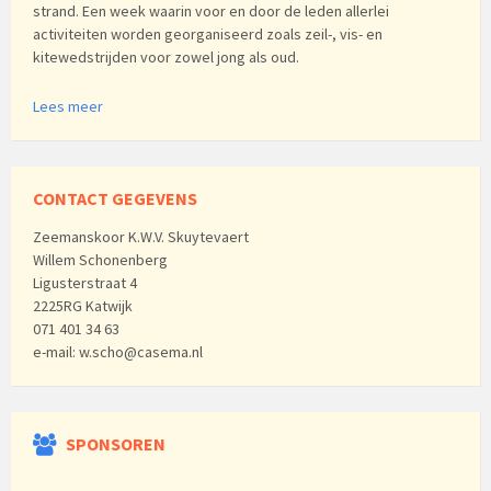
strand. Een week waarin voor en door de leden allerlei
activiteiten worden georganiseerd zoals zeil-, vis- en
kitewedstrijden voor zowel jong als oud.
Lees meer
CONTACT GEGEVENS
Zeemanskoor K.W.V. Skuytevaert
Willem Schonenberg
Ligusterstraat 4
2225RG Katwijk
071 401 34 63
e-mail: w.scho@casema.nl
SPONSOREN