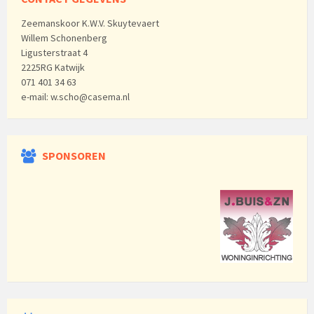
Zeemanskoor K.W.V. Skuytevaert
Willem Schonenberg
Ligusterstraat 4
2225RG Katwijk
071 401 34 63
e-mail: w.scho@casema.nl
SPONSOREN