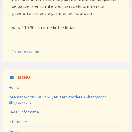
de pauze is er ruimte voor verzoeknummers of
gewoon een beetje jammen en napraten.
Vanaf 19:30 staat de koffie klaar.
Categories:
oefenavond
MENU
Home
Zeemanskoor K.W.V. Skuytevaert voorheen Shantykoor
Skuytevaert
Leden informatie
Informatie
Nieuws