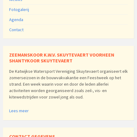
Fotogalerij
Agenda
Contact
ZEEMANSKOOR K.W.V. SKUYTEVAERT VOORHEEN
SHANTYKOOR SKUYTEVAERT
De Katwijkse Watersport Vereniging Skuytevaert organiseert elk
zomerseizoen in de bouwvakvakantie een Feestweek op het
strand. Een week waarin voor en door de leden allerlei
activiteiten worden georganiseerd zoals zeil-, vis- en
kitewedstrijden voor zowel jong als oud.
Lees meer
CONTACT GEGEVENS