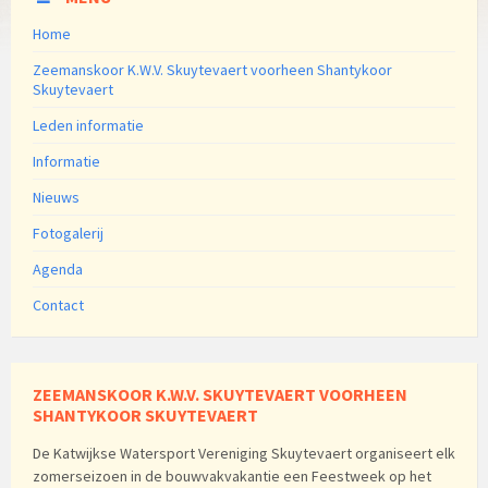
Home
Zeemanskoor K.W.V. Skuytevaert voorheen Shantykoor
Skuytevaert
Leden informatie
Informatie
Nieuws
Fotogalerij
Agenda
Contact
ZEEMANSKOOR K.W.V. SKUYTEVAERT VOORHEEN
SHANTYKOOR SKUYTEVAERT
De Katwijkse Watersport Vereniging Skuytevaert organiseert elk
zomerseizoen in de bouwvakvakantie een Feestweek op het