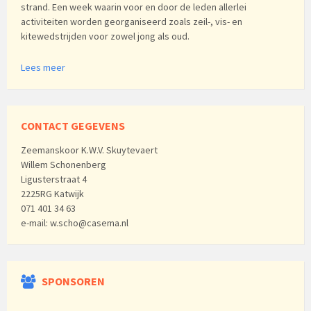
strand. Een week waarin voor en door de leden allerlei
activiteiten worden georganiseerd zoals zeil-, vis- en
kitewedstrijden voor zowel jong als oud.
Lees meer
CONTACT GEGEVENS
Zeemanskoor K.W.V. Skuytevaert
Willem Schonenberg
Ligusterstraat 4
2225RG Katwijk
071 401 34 63
e-mail: w.scho@casema.nl
SPONSOREN