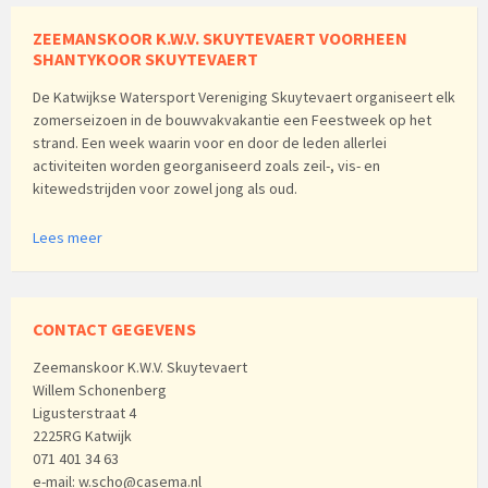
ZEEMANSKOOR K.W.V. SKUYTEVAERT VOORHEEN
SHANTYKOOR SKUYTEVAERT
De Katwijkse Watersport Vereniging Skuytevaert organiseert elk
zomerseizoen in de bouwvakvakantie een Feestweek op het
strand. Een week waarin voor en door de leden allerlei
activiteiten worden georganiseerd zoals zeil-, vis- en
kitewedstrijden voor zowel jong als oud.
Lees meer
CONTACT GEGEVENS
Zeemanskoor K.W.V. Skuytevaert
Willem Schonenberg
Ligusterstraat 4
2225RG Katwijk
071 401 34 63
e-mail: w.scho@casema.nl