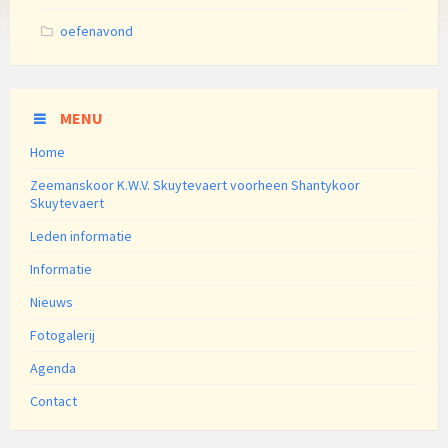
Categories:
oefenavond
MENU
Home
Zeemanskoor K.W.V. Skuytevaert voorheen Shantykoor
Skuytevaert
Leden informatie
Informatie
Nieuws
Fotogalerij
Agenda
Contact