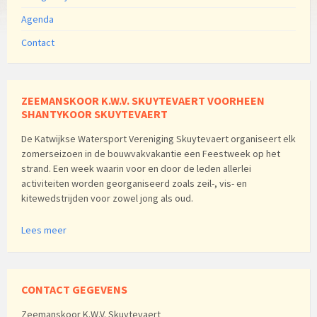
Agenda
Contact
ZEEMANSKOOR K.W.V. SKUYTEVAERT VOORHEEN
SHANTYKOOR SKUYTEVAERT
De Katwijkse Watersport Vereniging Skuytevaert organiseert elk
zomerseizoen in de bouwvakvakantie een Feestweek op het
strand. Een week waarin voor en door de leden allerlei
activiteiten worden georganiseerd zoals zeil-, vis- en
kitewedstrijden voor zowel jong als oud.
Lees meer
CONTACT GEGEVENS
Zeemanskoor K.W.V. Skuytevaert