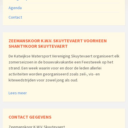
Agenda
Contact
ZEEMANSKOOR K.W.V. SKUYTEVAERT VOORHEEN
SHANTYKOOR SKUYTEVAERT
De Katwijkse Watersport Vereniging Skuytevaert organiseert elk
zomerseizoen in de bouwvakvakantie een Feestweek op het
strand. Een week waarin voor en door de leden allerlei
activiteiten worden georganiseerd zoals zeil-, vis- en
kitewedstrijden voor zowel jong als oud.
Lees meer
CONTACT GEGEVENS
Zeemanskoor K.W.V. Skuytevaert