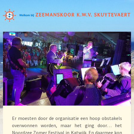
Er moesten door de organisatie een hoop obstakels
overwonnen worden, maar het ging door… het
Noordzee Zomer Festival in Katwijk. En daarmee kon