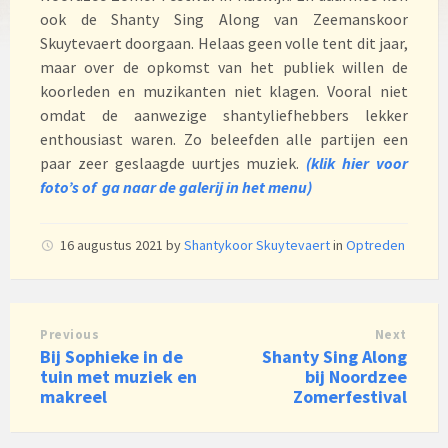
ook de Shanty Sing Along van Zeemanskoor
Skuytevaert doorgaan. Helaas geen volle tent dit jaar,
maar over de opkomst van het publiek willen de
koorleden en muzikanten niet klagen. Vooral niet
omdat de aanwezige shantyliefhebbers lekker
enthousiast waren. Zo beleefden alle partijen een
paar zeer geslaagde uurtjes muziek.
(klik hier voor
foto’s of ga naar de galerij in het menu)
16 augustus 2021
by
Shantykoor Skuytevaert
in
Optreden
Previous
Next
Bij Sophieke in de
Shanty Sing Along
tuin met muziek en
bij Noordzee
makreel
Zomerfestival