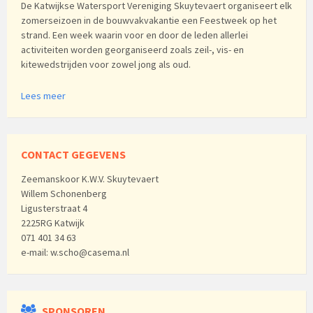
De Katwijkse Watersport Vereniging Skuytevaert organiseert elk
zomerseizoen in de bouwvakvakantie een Feestweek op het
strand. Een week waarin voor en door de leden allerlei
activiteiten worden georganiseerd zoals zeil-, vis- en
kitewedstrijden voor zowel jong als oud.
Lees meer
CONTACT GEGEVENS
Zeemanskoor K.W.V. Skuytevaert
Willem Schonenberg
Ligusterstraat 4
2225RG Katwijk
071 401 34 63
e-mail: w.scho@casema.nl
SPONSOREN