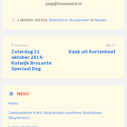
jaap@houwaard.nl
2 oktober 2014
by
Shantykoor Skuytevaert
in
Nieuws
Previous
Next
Zaterdag 11
Dank uit Kortenhoef
oktober 2014:
Katwijk Brocante
Speciaal Dag
MENU
Home
Zeemanskoor K.W.V. Skuytevaert voorheen Shantykoor
Skuytevaert
Leden informatie