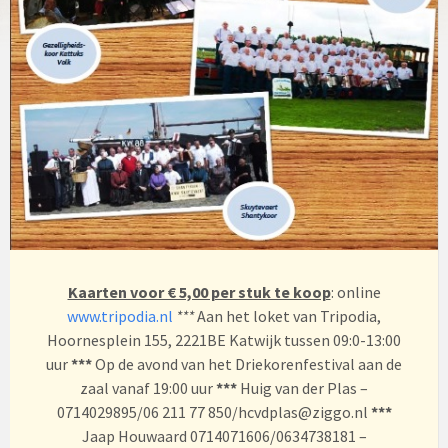
Kaarten voor € 5,00 per stuk te koop
: online
www.tripodia.nl
***
Aan het loket van Tripodia,
Hoornesplein 155, 2221BE Katwijk tussen 09:0-13:00
uur
***
Op de avond van het Driekorenfestival aan de
zaal vanaf 19:00 uur
***
Huig van der Plas –
0714029895/06 211 77 850/hcvdplas@ziggo.nl
***
Jaap Houwaard 0714071606/0634738181 –