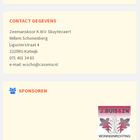
CONTACT GEGEVENS
Zeemanskoor K.W.V. Skuytevaert
Willem Schonenberg
Ligusterstraat 4
2225RG Katwijk
071 401 34 63
e-mail: w.scho@casema.nl
SPONSOREN