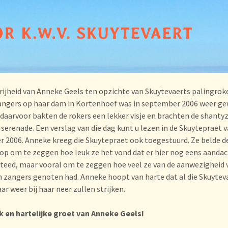
rijheid van Anneke Geels ten opzichte van Skuytevaerts palingrok
ngers op haar dam in Kortenhoef was in september 2006 weer ge
 daarvoor bakten de rokers een lekker visje en brachten de shanty
 serenade. Een verslag van die dag kunt u lezen in de Skuytepraet 
 2006. Anneke kreeg die Skuytepraet ook toegestuurd. Ze belde d
 op om te zeggen hoe leuk ze het vond dat er hier nog eens aanda
teed, maar vooral om te zeggen hoe veel ze van de aanwezigheid 
n zangers genoten had. Anneke hoopt van harte dat al die Skuytev
aar weer bij haar neer zullen strijken.
k en hartelijke groet van Anneke Geels!