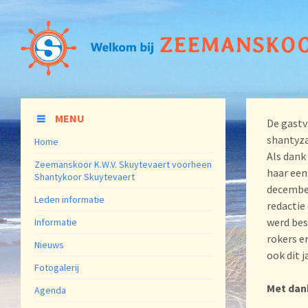
MENU
De gastv
shantyza
Home
Als dank
Zeemanskoor K.W.V. Skuytevaert voorheen
haar een
Shantykoor Skuytevaert
december
Leden informatie
redactie
werd bes
Informatie
rokers e
Nieuws
ook dit j
Fotogalerij
Met dan
Agenda