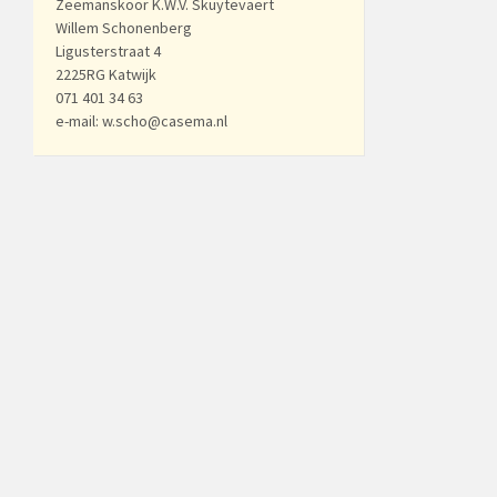
Zeemanskoor K.W.V. Skuytevaert
Willem Schonenberg
Ligusterstraat 4
2225RG Katwijk
071 401 34 63
e-mail: w.scho@casema.nl