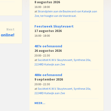
8 augustus 2026
16:00 - 18:00
at
Strandplein aan de Boulevard van Katwijk aan
Zee, ter hoogte van de Voorstraat.
Feestweek Skuytevaert
Next
17 augustus 2026
 online!
16:00 - 18:00
487e oefenavond
26 augustus 2026
20:00 - 22:30
at
Sociëteit K.W.V. Skuytevaert, Synthese 20a,
2224RD Katwijk aan Zee
488e oefenavond
9 september 2026
20:00 - 22:30
at
Sociëteit K.W.V. Skuytevaert, Synthese 20a,
2224RD Katwijk aan Zee
MEER...