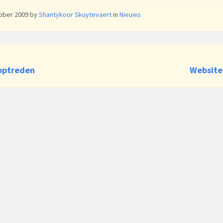
tober 2009
by
Shantykoor Skuytevaert
in
Nieuws
optreden
Website