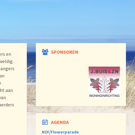
SPONSOREN
ers en
weldig.
zangers
van
e
cht aan
van
aerders
AGENDA
NZF/Flowerparade