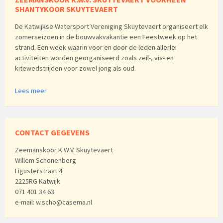
SHANTYKOOR SKUYTEVAERT
De Katwijkse Watersport Vereniging Skuytevaert organiseert elk
zomerseizoen in de bouwvakvakantie een Feestweek op het
strand. Een week waarin voor en door de leden allerlei
activiteiten worden georganiseerd zoals zeil-, vis- en
kitewedstrijden voor zowel jong als oud.
Lees meer
CONTACT GEGEVENS
Zeemanskoor K.W.V. Skuytevaert
Willem Schonenberg
Ligusterstraat 4
2225RG Katwijk
071 401 34 63
e-mail: w.scho@casema.nl