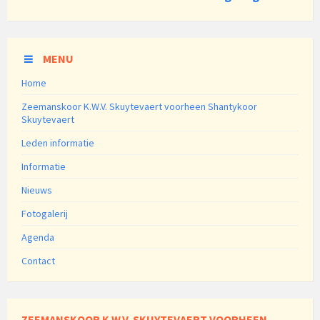
MENU
Home
Zeemanskoor K.W.V. Skuytevaert voorheen Shantykoor
Skuytevaert
Leden informatie
Informatie
Nieuws
Fotogalerij
Agenda
Contact
ZEEMANSKOOR K.W.V. SKUYTEVAERT VOORHEEN