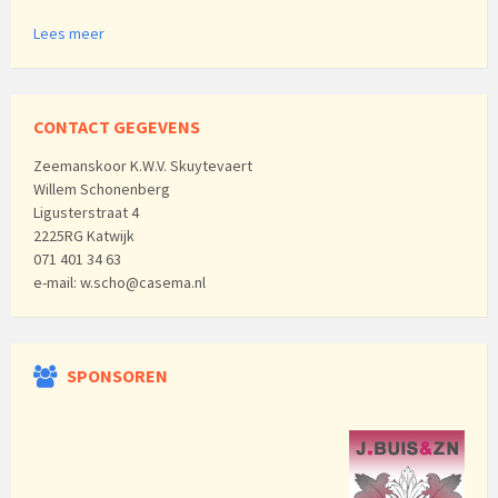
Lees meer
CONTACT GEGEVENS
Zeemanskoor K.W.V. Skuytevaert
Willem Schonenberg
Ligusterstraat 4
2225RG Katwijk
071 401 34 63
e-mail: w.scho@casema.nl
SPONSOREN