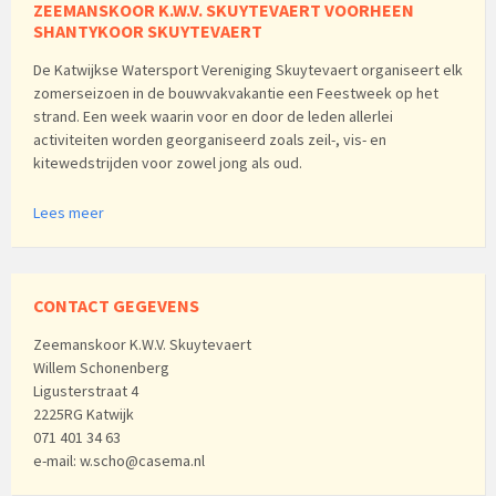
ZEEMANSKOOR K.W.V. SKUYTEVAERT VOORHEEN
SHANTYKOOR SKUYTEVAERT
De Katwijkse Watersport Vereniging Skuytevaert organiseert elk
zomerseizoen in de bouwvakvakantie een Feestweek op het
strand. Een week waarin voor en door de leden allerlei
activiteiten worden georganiseerd zoals zeil-, vis- en
kitewedstrijden voor zowel jong als oud.
Lees meer
CONTACT GEGEVENS
Zeemanskoor K.W.V. Skuytevaert
Willem Schonenberg
Ligusterstraat 4
2225RG Katwijk
071 401 34 63
e-mail: w.scho@casema.nl