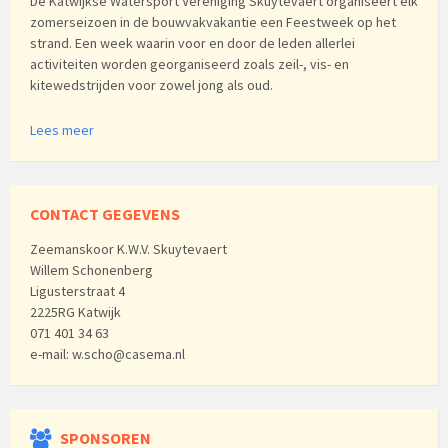
De Katwijkse Watersport Vereniging Skuytevaert organiseert elk
zomerseizoen in de bouwvakvakantie een Feestweek op het
strand. Een week waarin voor en door de leden allerlei
activiteiten worden georganiseerd zoals zeil-, vis- en
kitewedstrijden voor zowel jong als oud.
Lees meer
CONTACT GEGEVENS
Zeemanskoor K.W.V. Skuytevaert
Willem Schonenberg
Ligusterstraat 4
2225RG Katwijk
071 401 34 63
e-mail: w.scho@casema.nl
SPONSOREN