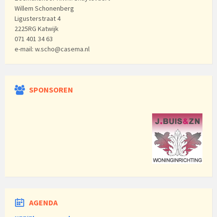
Willem Schonenberg
Ligusterstraat 4
2225RG Katwijk
071 401 34 63
e-mail: w.scho@casema.nl
SPONSOREN
AGENDA