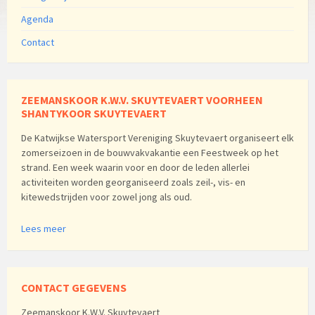
Agenda
Contact
ZEEMANSKOOR K.W.V. SKUYTEVAERT VOORHEEN
SHANTYKOOR SKUYTEVAERT
De Katwijkse Watersport Vereniging Skuytevaert organiseert elk
zomerseizoen in de bouwvakvakantie een Feestweek op het
strand. Een week waarin voor en door de leden allerlei
activiteiten worden georganiseerd zoals zeil-, vis- en
kitewedstrijden voor zowel jong als oud.
Lees meer
CONTACT GEGEVENS
Zeemanskoor K.W.V. Skuytevaert