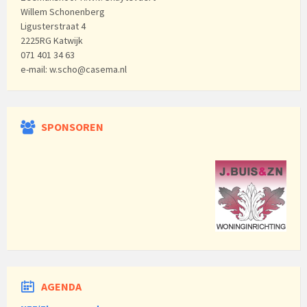
Willem Schonenberg
Ligusterstraat 4
2225RG Katwijk
071 401 34 63
e-mail: w.scho@casema.nl
SPONSOREN
AGENDA