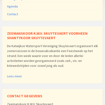
Agenda
Contact
ZEEMANSKOOR K.W.V. SKUYTEVAERT VOORHEEN
SHANTYKOOR SKUYTEVAERT
De Katwijkse Watersport Vereniging Skuytevaert organiseert elk
zomerseizoen in de bouwvakvakantie een Feestweek op het
strand. Een week waarin voor en door de leden allerlei
activiteiten worden georganiseerd zoals zeil-, vis- en
kitewedstrijden voor zowel jong als oud.
Lees meer
CONTACT GEGEVENS
Zeemanskoor K.W.V. Skuytevaert